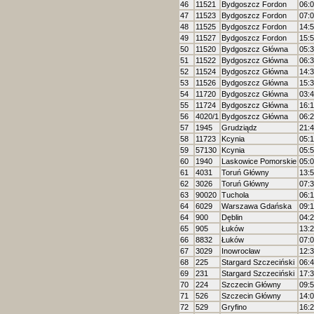
46
11521
Bydgoszcz Fordon
06:
47
11523
Bydgoszcz Fordon
07:
48
11525
Bydgoszcz Fordon
14:
49
11527
Bydgoszcz Fordon
15:
50
11520
Bydgoszcz Główna
05:
51
11522
Bydgoszcz Główna
06:
52
11524
Bydgoszcz Główna
14:
53
11526
Bydgoszcz Główna
15:
54
11720
Bydgoszcz Główna
03:
55
11724
Bydgoszcz Główna
16:
56
4020/1
Bydgoszcz Główna
06:
57
1945
Grudziądz
21:
58
11723
Kcynia
05:
59
57130
Kcynia
05:
60
1940
Laskowice Pomorskie
05:
61
4031
Toruń Główny
13:
62
3026
Toruń Główny
07:
63
90020
Tuchola
06:
64
6029
Warszawa Gdańska
09:
64
900
Dęblin
04:
65
905
Łuków
13:
66
8832
Łuków
07:
67
3029
Inowrocław
12:
68
225
Stargard Szczeciński
06:
69
231
Stargard Szczeciński
17:
70
224
Szczecin Główny
09:
71
526
Szczecin Główny
14:
72
529
Gryfino
16: