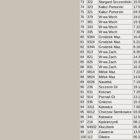
73
322
Stargard Szczeciński
15:
74
323
Kalisz Pomorski
17:
75
321
Kalisz Pomorski
04:
76
379
W-wa Wsch
19.
77
381
W-wa Wsch
19.
78
333
W-wa Wsch
7.22
79
335
W-wa Wsch
7.36
80
9364
Grodzisk Maz.
16.
81
9324
Grodzisk Maz.
5.21
82
9344
Grodzisk Maz.
8.16
83
813
W-wa Zach.
8.35
84
821
W-wa Zach.
14.
85
825
W-wa Zach.
15.
86
831
W-wa Zach.
16.
87
9814
Mińsk Maz.
7.22
88
9824
Mińsk Maz.
14.
89
6026
Nasielsk
7.10
90
236
Szczecin Gł.
19.
91
631
Kościan
7.25
92
914
Poznań Gł.
13.
93
936
Gniezno
15.
94
3311
Katowice
7.00
95
6012
Chorzew Siemkowice
03.
96
341
Katowice
12.
97
216
KędzierzynK
08.
98
64932
Kluczbork
05.
99
123
Zawiercie
13.
100
112
Gliwice
05.