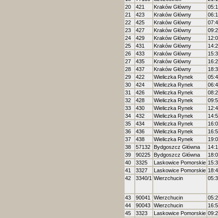
20
421
Kraków Główny
05:
21
423
Kraków Główny
06:
22
425
Kraków Główny
07:
23
427
Kraków Główny
09:
24
429
Kraków Główny
12:
25
431
Kraków Główny
14:
26
433
Kraków Główny
15:
27
435
Kraków Główny
16:
28
437
Kraków Główny
18:
29
422
Wieliczka Rynek
05:
30
424
Wieliczka Rynek
06:
31
426
Wieliczka Rynek
08:
32
428
Wieliczka Rynek
09:
33
430
Wieliczka Rynek
12:
34
432
Wieliczka Rynek
14:
35
434
Wieliczka Rynek
16:
36
436
Wieliczka Rynek
16:
37
438
Wieliczka Rynek
19:
38
57132
Bydgoszcz Główna
14:
39
90225
Bydgoszcz Główna
18:
40
3325
Laskowice Pomorskie
15:
41
3327
Laskowice Pomorskie
18:
42
3340/1
Wierzchucin
05:
43
90041
Wierzchucin
05:
44
90043
Wierzchucin
16:
45
3323
Laskowice Pomorskie
09: