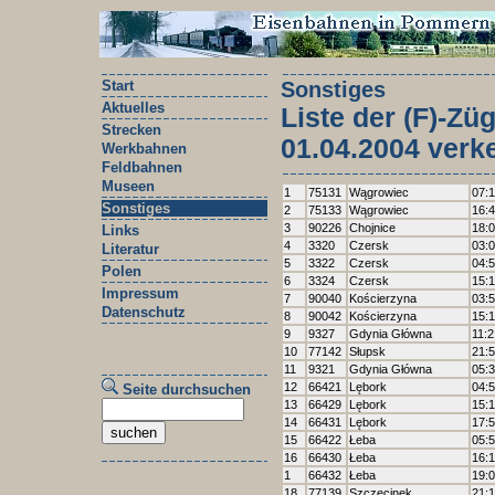
Start
Sonstiges
Aktuelles
Liste der (F)-Z
Strecken
01.04.2004 verk
Werkbahnen
Feldbahnen
Museen
1
75131
Wągrowiec
07:
Sonstiges
2
75133
Wągrowiec
16:
3
90226
Chojnice
18:
Links
4
3320
Czersk
03:
Literatur
5
3322
Czersk
04:
Polen
6
3324
Czersk
15:
Impressum
7
90040
Kościerzyna
03:
Datenschutz
8
90042
Kościerzyna
15:
9
9327
Gdynia Główna
11:2
10
77142
Słupsk
21:
11
9321
Gdynia Główna
05:
12
66421
Lębork
04:
Seite durchsuchen
13
66429
Lębork
15:
14
66431
Lębork
17:
15
66422
Łeba
05:
16
66430
Łeba
16:
1
66432
Łeba
19:
18
77139
Szczecinek
21: