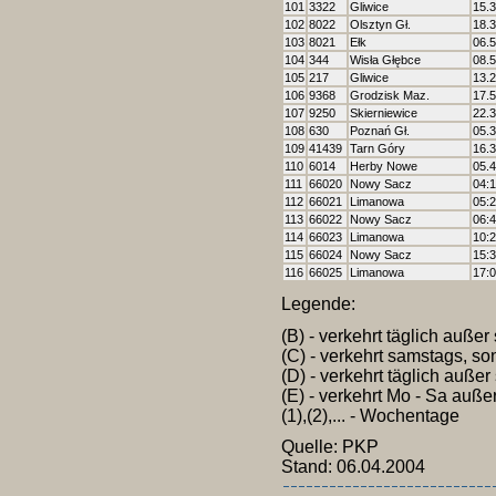
101
3322
Gliwice
15.
102
8022
Olsztyn Gł.
18.
103
8021
Ełk
06.
104
344
Wisła Głębce
08.
105
217
Gliwice
13.
106
9368
Grodzisk Maz.
17.
107
9250
Skierniewice
22.
108
630
Poznań Gł.
05.
109
41439
Tarn Góry
16.
110
6014
Herby Nowe
05.
111
66020
Nowy Sacz
04:
112
66021
Limanowa
05:
113
66022
Nowy Sacz
06:
114
66023
Limanowa
10:
115
66024
Nowy Sacz
15:
116
66025
Limanowa
17:
Legende:
(B) - verkehrt täglich auße
(C) - verkehrt samstags, s
(D) - verkehrt täglich auße
(E) - verkehrt Mo - Sa auße
(1),(2),... - Wochentage
Quelle: PKP
Stand: 06.04.2004